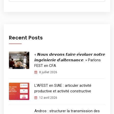
for:
Recent Posts
« 𝙉𝙤𝙪𝙨 𝙙𝙚𝙫𝙤𝙣𝙨 𝙛𝙖𝙞𝙧𝙚 𝙚́𝙫𝙤𝙡𝙪𝙚𝙧 𝙣𝙤𝙩𝙧𝙚
𝙞𝙣𝙜𝙚́𝙣𝙞𝙚𝙧𝙞𝙚 𝙙’𝙖𝙡𝙩𝙚𝙧𝙣𝙖𝙣𝙘𝙚. » Parlons
FEST en CFA
8 juillet 2026
L’AFEST en SIAE : articuler activité
productive et activité constructive
12 avril 2026
Andros : structurer la transmission des