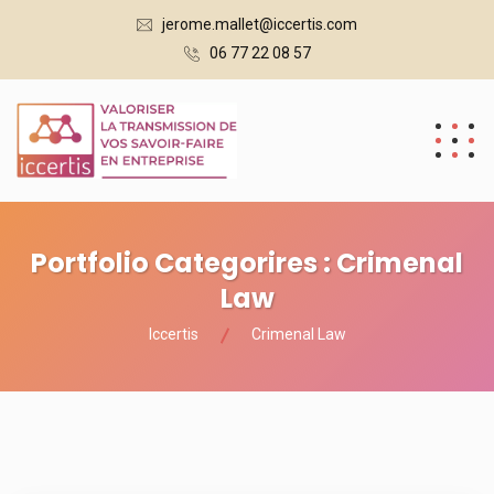
jerome.mallet@iccertis.com
06 77 22 08 57
Portfolio Categorires :
Crimenal
Law
Iccertis
Crimenal Law