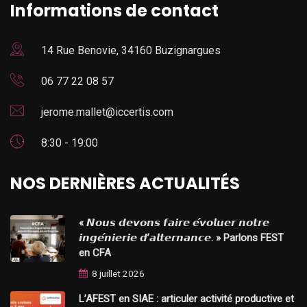
Informations de contact
14 Rue Benovie, 34160 Buzignargues
06 77 22 08 57
jerome.mallet@iccertis.com
8:30 - 19:00
NOS DERNIÈRES ACTUALITÉS
« 𝙉𝙤𝙪𝙨 𝙙𝙚𝙫𝙤𝙣𝙨 𝙛𝙖𝙞𝙧𝙚 𝙚́𝙫𝙤𝙡𝙪𝙚𝙧 𝙣𝙤𝙩𝙧𝙚
𝙞𝙣𝙜𝙚́𝙣𝙞𝙚𝙧𝙞𝙚 𝙙’𝙖𝙡𝙩𝙚𝙧𝙣𝙖𝙣𝙘𝙚. » Parlons FEST
en CFA
8 juillet 2026
L’AFEST en SIAE : articuler activité productive et