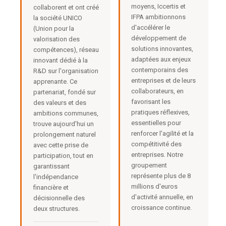
moyens, Iccertis et
collaborent et ont créé
IFPA ambitionnons
la société UNICO
d'accélérer le
(Union pour la
développement de
valorisation des
solutions innovantes,
compétences), réseau
adaptées aux enjeux
innovant dédié à la
contemporains des
R&D sur l'organisation
entreprises et de leurs
apprenante. Ce
collaborateurs, en
partenariat, fondé sur
favorisant les
des valeurs et des
pratiques réflexives,
ambitions communes,
essentielles pour
trouve aujourd'hui un
renforcer l'agilité et la
prolongement naturel
compétitivité des
avec cette prise de
entreprises. Notre
participation, tout en
groupement
garantissant
représente plus de 8
l'indépendance
millions d'euros
financière et
d'activité annuelle, en
décisionnelle des
croissance continue.
deux structures.