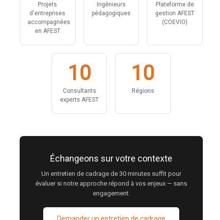
Projets
Ingénieurs
Plateforme de
d'entreprises
pédagogiques
gestion AFEST
accompagnées
(COEVIO)
en AFEST
10
10
Consultants
Régions
experts AFEST
Échangeons sur votre contexte
Un entretien de cadrage de 30 minutes suffit pour
évaluer si notre approche répond à vos enjeux — sans
engagement.
Demander un entretien de cadrage