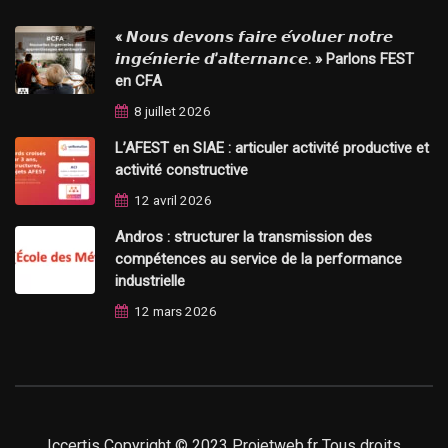
« 𝙉𝙤𝙪𝙨 𝙙𝙚𝙫𝙤𝙣𝙨 𝙛𝙖𝙞𝙧𝙚 𝙚́𝙫𝙤𝙡𝙪𝙚𝙧 𝙣𝙤𝙩𝙧𝙚
𝙞𝙣𝙜𝙚́𝙣𝙞𝙚𝙧𝙞𝙚 𝙙’𝙖𝙡𝙩𝙚𝙧𝙣𝙖𝙣𝙘𝙚. » Parlons FEST
en CFA
8 juillet 2026
L’AFEST en SIAE : articuler activité productive et
activité constructive
12 avril 2026
Andros : structurer la transmission des
compétences au service de la performance
industrielle
12 mars 2026
Iccertis Copyright © 2023
Projetweb.fr
Tous droits