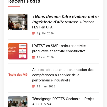
Recent Posts
« 𝙉𝙤𝙪𝙨 𝙙𝙚𝙫𝙤𝙣𝙨 𝙛𝙖𝙞𝙧𝙚 𝙚́𝙫𝙤𝙡𝙪𝙚𝙧 𝙣𝙤𝙩𝙧𝙚
𝙞𝙣𝙜𝙚́𝙣𝙞𝙚𝙧𝙞𝙚 𝙙’𝙖𝙡𝙩𝙚𝙧𝙣𝙖𝙣𝙘𝙚. » Parlons
FEST en CFA
8 juillet 2026
L’AFEST en SIAE : articuler activité
productive et activité constructive
12 avril 2026
Andros : structurer la transmission des
compétences au service de la
performance industrielle
12 mars 2026
Témoignage DREETS Occitanie – Projet
AFEST & VAE