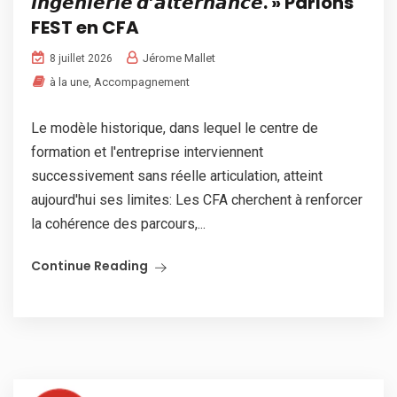
𝙞𝙣𝙜𝙚́𝙣𝙞𝙚𝙧𝙞𝙚 𝙙’𝙖𝙡𝙩𝙚𝙧𝙣𝙖𝙣𝙘𝙚. » Parlons
FEST en CFA
Jérome Mallet
8 juillet 2026
à la une
,
Accompagnement
Le modèle historique, dans lequel le centre de
formation et l'entreprise interviennent
successivement sans réelle articulation, atteint
aujourd'hui ses limites: Les CFA cherchent à renforcer
la cohérence des parcours,...
Continue Reading