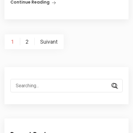
Continue Reading
Pagination
1
2
Suivant
des
publications
Search
for: