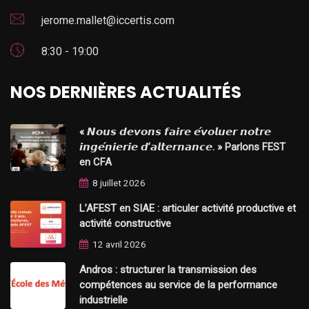
jerome.mallet@iccertis.com
8:30 - 19:00
NOS DERNIÈRES ACTUALITÉS
« 𝙉𝙤𝙪𝙨 𝙙𝙚𝙫𝙤𝙣𝙨 𝙛𝙖𝙞𝙧𝙚 𝙚́𝙫𝙤𝙡𝙪𝙚𝙧 𝙣𝙤𝙩𝙧𝙚
𝙞𝙣𝙜𝙚́𝙣𝙞𝙚𝙧𝙞𝙚 𝙙’𝙖𝙡𝙩𝙚𝙧𝙣𝙖𝙣𝙘𝙚. » Parlons FEST
en CFA
8 juillet 2026
L’AFEST en SIAE : articuler activité productive et
activité constructive
12 avril 2026
Andros : structurer la transmission des
compétences au service de la performance
industrielle