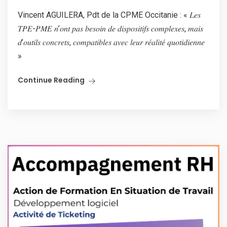
Vincent AGUILERA, Pdt de la CPME Occitanie : « 𝐿𝑒𝑠
𝑇𝑃𝐸-𝑃𝑀𝐸 𝑛’𝑜𝑛𝑡 𝑝𝑎𝑠 𝑏𝑒𝑠𝑜𝑖𝑛 𝑑𝑒 𝑑𝑖𝑠𝑝𝑜𝑠𝑖𝑡𝑖𝑓𝑠 𝑐𝑜𝑚𝑝𝑙𝑒𝑥𝑒𝑠, 𝑚𝑎𝑖𝑠
𝑑’𝑜𝑢𝑡𝑖𝑙𝑠 𝑐𝑜𝑛𝑐𝑟𝑒𝑡𝑠, 𝑐𝑜𝑚𝑝𝑎𝑡𝑖𝑏𝑙𝑒𝑠 𝑎𝑣𝑒𝑐 𝑙𝑒𝑢𝑟 𝑟𝑒́𝑎𝑙𝑖𝑡𝑒́ 𝑞𝑢𝑜𝑡𝑖𝑑𝑖𝑒𝑛𝑛𝑒
»
Continue Reading