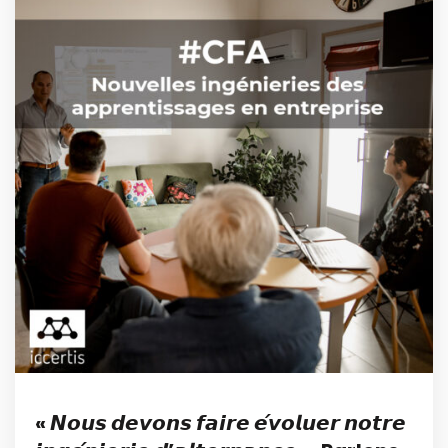
« 𝙉𝙤𝙪𝙨 𝙙𝙚𝙫𝙤𝙣𝙨 𝙛𝙖𝙞𝙧𝙚 𝙚́𝙫𝙤𝙡𝙪𝙚𝙧 𝙣𝙤𝙩𝙧𝙚