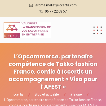
jerome.mallet@iccertis.com
06 77 22 08 57
L’Opcommerce, partenaire
compétence de Takko fashion
France, confie à Iccertis un
accompagnement « Visa pour
l’AFEST »
Iccertis
Blog et actualité
à la une
L’Opcommerce, partenaire compétence de Takko fashion France,
confie à Iccertis un accompagnement « Visa pour l’AFEST »