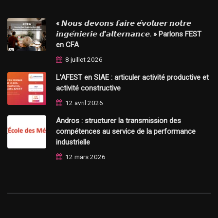
« 𝙉𝙤𝙪𝙨 𝙙𝙚𝙫𝙤𝙣𝙨 𝙛𝙖𝙞𝙧𝙚 𝙚́𝙫𝙤𝙡𝙪𝙚𝙧 𝙣𝙤𝙩𝙧𝙚
𝙞𝙣𝙜𝙚́𝙣𝙞𝙚𝙧𝙞𝙚 𝙙’𝙖𝙡𝙩𝙚𝙧𝙣𝙖𝙣𝙘𝙚. » Parlons FEST
en CFA
8 juillet 2026
L’AFEST en SIAE : articuler activité productive et
activité constructive
12 avril 2026
Andros : structurer la transmission des
compétences au service de la performance
industrielle
12 mars 2026