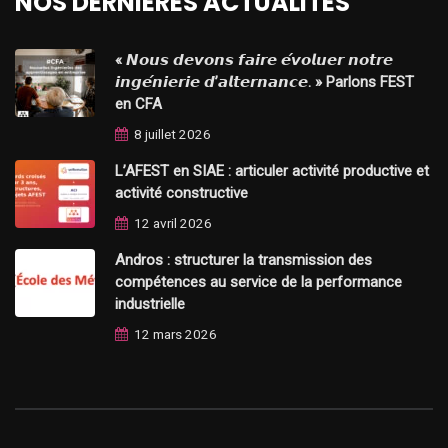
NOS DERNIÈRES ACTUALITÉS
« 𝙉𝙤𝙪𝙨 𝙙𝙚𝙫𝙤𝙣𝙨 𝙛𝙖𝙞𝙧𝙚 𝙚́𝙫𝙤𝙡𝙪𝙚𝙧 𝙣𝙤𝙩𝙧𝙚
𝙞𝙣𝙜𝙚́𝙣𝙞𝙚𝙧𝙞𝙚 𝙙’𝙖𝙡𝙩𝙚𝙧𝙣𝙖𝙣𝙘𝙚. » Parlons FEST
en CFA
8 juillet 2026
L’AFEST en SIAE : articuler activité productive et
activité constructive
12 avril 2026
Andros : structurer la transmission des
compétences au service de la performance
industrielle
12 mars 2026