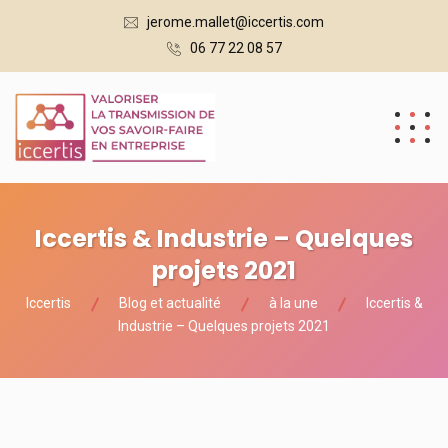
jerome.mallet@iccertis.com
06 77 22 08 57
Iccertis & Industrie – Quelques
projets 2021
Iccertis
Blog et actualité
à la une
Iccertis &
Industrie – Quelques projets 2021