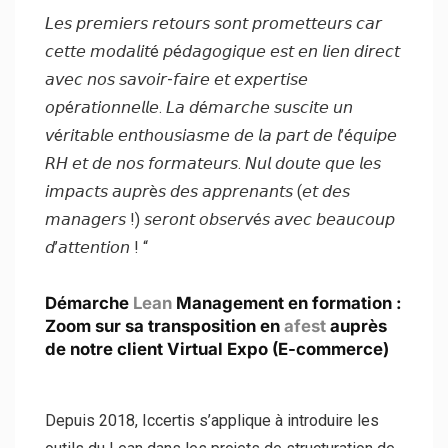
𝘓𝘦𝘴 𝘱𝘳𝘦𝘮𝘪𝘦𝘳𝘴 𝘳𝘦𝘵𝘰𝘶𝘳𝘴 𝘴𝘰𝘯𝘵 𝘱𝘳𝘰𝘮𝘦𝘵𝘵𝘦𝘶𝘳𝘴 𝘤𝘢𝘳
𝘤𝘦𝘵𝘵𝘦 𝘮𝘰𝘥𝘢𝘭𝘪𝘵é 𝘱é𝘥𝘢𝘨𝘰𝘨𝘪𝘲𝘶𝘦 𝘦𝘴𝘵 𝘦𝘯 𝘭𝘪𝘦𝘯 𝘥𝘪𝘳𝘦𝘤𝘵
𝘢𝘷𝘦𝘤 𝘯𝘰𝘴 𝘴𝘢𝘷𝘰𝘪𝘳-𝘧𝘢𝘪𝘳𝘦 𝘦𝘵 𝘦𝘹𝘱𝘦𝘳𝘵𝘪𝘴𝘦
𝘰𝘱é𝘳𝘢𝘵𝘪𝘰𝘯𝘯𝘦𝘭𝘭𝘦. 𝘓𝘢 𝘥é𝘮𝘢𝘳𝘤𝘩𝘦 𝘴𝘶𝘴𝘤𝘪𝘵𝘦 𝘶𝘯
𝘷é𝘳𝘪𝘵𝘢𝘣𝘭𝘦 𝘦𝘯𝘵𝘩𝘰𝘶𝘴𝘪𝘢𝘴𝘮𝘦 𝘥𝘦 𝘭𝘢 𝘱𝘢𝘳𝘵 𝘥𝘦 𝘭’é𝘲𝘶𝘪𝘱𝘦
𝘙𝘏 𝘦𝘵 𝘥𝘦 𝘯𝘰𝘴 𝘧𝘰𝘳𝘮𝘢𝘵𝘦𝘶𝘳𝘴. 𝘕𝘶𝘭 𝘥𝘰𝘶𝘵𝘦 𝘲𝘶𝘦 𝘭𝘦𝘴
𝘪𝘮𝘱𝘢𝘤𝘵𝘴 𝘢𝘶𝘱𝘳è𝘴 𝘥𝘦𝘴 𝘢𝘱𝘱𝘳𝘦𝘯𝘢𝘯𝘵𝘴 (𝘦𝘵 𝘥𝘦𝘴
𝘮𝘢𝘯𝘢𝘨𝘦𝘳𝘴 !) 𝘴𝘦𝘳𝘰𝘯𝘵 𝘰𝘣𝘴𝘦𝘳𝘷é𝘴 𝘢𝘷𝘦𝘤 𝘣𝘦𝘢𝘶𝘤𝘰𝘶𝘱
𝘥’𝘢𝘵𝘵𝘦𝘯𝘵𝘪𝘰𝘯 ! “
Démarche
Lean
Management en formation :
Zoom sur sa transposition en
afest
auprès
de notre client Virtual Expo (E-commerce)
Depuis 2018, Iccertis s’applique à introduire les