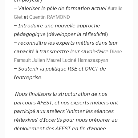
– 𝘝𝘢𝘭𝘰𝘳𝘪𝘴𝘦𝘳 𝘭𝘦 𝘱ô𝘭𝘦 𝘥𝘦 𝘧𝘰𝘳𝘮𝘢𝘵𝘪𝘰𝘯 𝘢𝘤𝘵𝘶𝘦𝘭
Aurelie
Glet
et
Quentin RAYMOND
– 𝘐𝘯𝘵𝘳𝘰𝘥𝘶𝘪𝘳𝘦 𝘶𝘯𝘦 𝘯𝘰𝘶𝘷𝘦𝘭𝘭𝘦 𝘢𝘱𝘱𝘳𝘰𝘤𝘩𝘦
𝘱é𝘥𝘢𝘨𝘰𝘨𝘪𝘲𝘶𝘦 (𝘥é𝘷𝘦𝘭𝘰𝘱𝘱𝘦𝘳 𝘭𝘢 𝘳é𝘧𝘭𝘦𝘹𝘪𝘷𝘪𝘵é)
– 𝘳𝘦𝘤𝘰𝘯𝘯𝘢î𝘵𝘳𝘦 𝘭𝘦𝘴 𝘦𝘹𝘱𝘦𝘳𝘵𝘴 𝘮é𝘵𝘪𝘦𝘳𝘴 𝘥𝘢𝘯𝘴 𝘭𝘦𝘶𝘳
𝘤𝘢𝘱𝘢𝘤𝘪𝘵é à 𝘵𝘳𝘢𝘯𝘴𝘮𝘦𝘵𝘵𝘳𝘦 𝘭𝘦𝘶𝘳 𝘴𝘢𝘷𝘰𝘪r-𝘧𝘢𝘪𝘳𝘦
Diane
Farnault
Julien Maurel
Luciné Hamazaspyan
– 𝘚𝘰𝘶𝘵𝘦𝘯𝘪𝘳 𝘭𝘢 𝘱𝘰𝘭𝘪𝘵𝘪𝘲𝘶𝘦 𝘙𝘚𝘌 𝘦𝘵 𝘘𝘝𝘊𝘛 𝘥𝘦
𝘭’𝘦𝘯𝘵𝘳𝘦𝘱𝘳𝘪𝘴𝘦.
𝘕𝘰𝘶𝘴 𝘧𝘪𝘯𝘢𝘭𝘪𝘴𝘰𝘯𝘴 𝘭𝘢 𝘴𝘵𝘳𝘶𝘤𝘵𝘶𝘳𝘢𝘵𝘪𝘰𝘯 𝘥𝘦 𝘯𝘰𝘴
𝘱𝘢𝘳𝘤𝘰𝘶𝘳𝘴 𝘈𝘍𝘌𝘚𝘛, 𝘦𝘵 𝘯𝘰𝘴 𝘦𝘹𝘱𝘦𝘳𝘵𝘴 𝘮é𝘵𝘪𝘦𝘳𝘴 𝘰𝘯𝘵
𝘱𝘢𝘳𝘵𝘪𝘤𝘪𝘱é 𝘢𝘶𝘹 𝘢𝘵𝘦𝘭𝘪𝘦𝘳𝘴 ‘𝘈𝘯𝘪𝘮𝘦𝘳 𝘭𝘦𝘴 𝘴é𝘢𝘯𝘤𝘦𝘴
𝘳é𝘧𝘭𝘦𝘹𝘪𝘷𝘦𝘴’ 𝘥’𝘐𝘤𝘤𝘦𝘳𝘵𝘪𝘴 𝘱𝘰𝘶𝘳 𝘯𝘰𝘶𝘴 𝘱𝘳é𝘱𝘢𝘳𝘦𝘳 𝘢𝘶
𝘥é𝘱𝘭𝘰𝘪𝘦𝘮𝘦𝘯𝘵 𝘥𝘦𝘴 𝘈𝘍𝘌𝘚𝘛 𝘦𝘯 𝘧𝘪𝘯 𝘥’𝘢𝘯𝘯é𝘦.