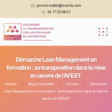
jerome.mallet@iccertis.com
06 77 22 08 57
Démarche Lean Management en
formation : sa transposition dans la mise
en œuvre de l’AFEST.
Iccertis
Blog et actualité
à la une
Démarche
Lean Management en formation : sa transposition dans la mise en
œuvre de l’AFEST.