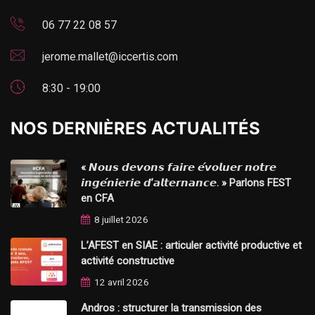
06 77 22 08 57
jerome.mallet@iccertis.com
8:30 - 19:00
NOS DERNIÈRES ACTUALITÉS
« 𝙉𝙤𝙪𝙨 𝙙𝙚𝙫𝙤𝙣𝙨 𝙛𝙖𝙞𝙧𝙚 𝙚́𝙫𝙤𝙡𝙪𝙚𝙧 𝙣𝙤𝙩𝙧𝙚
𝙞𝙣𝙜𝙚́𝙣𝙞𝙚𝙧𝙞𝙚 𝙙’𝙖𝙡𝙩𝙚𝙧𝙣𝙖𝙣𝙘𝙚. » Parlons FEST
en CFA
8 juillet 2026
L’AFEST en SIAE : articuler activité productive et
activité constructive
12 avril 2026
Andros : structurer la transmission des