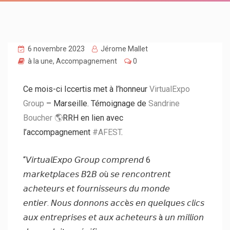
6 novembre 2023
Jérome Mallet
à la une
,
Accompagnement
0
Ce mois-ci Iccertis met à l’honneur
VirtualExpo
Group
– Marseille. Témoignage de
Sandrine
Boucher 🌎
RRH en lien avec
l’accompagnement
#AFEST
.
“𝘝𝘪𝘳𝘵𝘶𝘢𝘭𝘌𝘹𝘱𝘰 𝘎𝘳𝘰𝘶𝘱 𝘤𝘰𝘮𝘱𝘳𝘦𝘯𝘥 6
𝘮𝘢𝘳𝘬𝘦𝘵𝘱𝘭𝘢𝘤𝘦𝘴 𝘉2𝘉 𝘰ù 𝘴𝘦 𝘳𝘦𝘯𝘤𝘰𝘯𝘵𝘳𝘦𝘯𝘵
𝘢𝘤𝘩𝘦𝘵𝘦𝘶𝘳𝘴 𝘦𝘵 𝘧𝘰𝘶𝘳𝘯𝘪𝘴𝘴𝘦𝘶𝘳𝘴 𝘥𝘶 𝘮𝘰𝘯𝘥𝘦
𝘦𝘯𝘵𝘪𝘦𝘳. 𝘕𝘰𝘶𝘴 𝘥𝘰𝘯𝘯𝘰𝘯𝘴 𝘢𝘤𝘤è𝘴 𝘦𝘯 𝘲𝘶𝘦𝘭𝘲𝘶𝘦𝘴 𝘤𝘭𝘪𝘤𝘴
𝘢𝘶𝘹 𝘦𝘯𝘵𝘳𝘦𝘱𝘳𝘪𝘴𝘦𝘴 𝘦𝘵 𝘢𝘶𝘹 𝘢𝘤𝘩𝘦𝘵𝘦𝘶𝘳𝘴 à 𝘶𝘯 𝘮𝘪𝘭𝘭𝘪𝘰𝘯