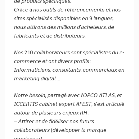
𝘥𝘦 𝘱𝘳𝘰𝘥𝘶𝘪𝘵𝘴 𝘴𝘱é𝘤𝘪𝘧𝘪𝘲𝘶𝘦𝘴.
𝘎𝘳â𝘤𝘦 à 𝘯𝘰𝘴 𝘰𝘶𝘵𝘪𝘭𝘴 𝘥𝘦 𝘳é𝘧é𝘳𝘦𝘯𝘤𝘦𝘮𝘦𝘯𝘵s 𝘦𝘵 𝘯𝘰𝘴
𝘴𝘪𝘵𝘦𝘴 𝘴𝘱é𝘤𝘪𝘢𝘭𝘪𝘴é𝘴 𝘥𝘪𝘴𝘱𝘰𝘯𝘪𝘣𝘭𝘦𝘴 𝘦𝘯 9 𝘭𝘢𝘯𝘨𝘶𝘦𝘴,
𝘯𝘰𝘶𝘴 𝘢𝘵𝘵𝘪𝘳𝘰𝘯𝘴 𝘥𝘦𝘴 𝘮𝘪𝘭𝘭𝘪𝘰𝘯𝘴 𝘥’𝘢𝘤𝘩𝘦𝘵𝘦𝘶𝘳𝘴, 𝘥𝘦
𝘧𝘢𝘣𝘳𝘪𝘤𝘢𝘯𝘵𝘴 𝘦𝘵 𝘥𝘦 𝘥𝘪𝘴𝘵𝘳𝘪𝘣𝘶𝘵𝘦𝘶𝘳𝘴.
𝘕𝘰𝘴 210 𝘤𝘰𝘭𝘭𝘢𝘣𝘰𝘳𝘢𝘵𝘦𝘶𝘳𝘴 𝘴𝘰𝘯𝘵 𝘴𝘱é𝘤𝘪𝘢𝘭𝘪𝘴𝘵𝘦𝘴 𝘥𝘶 𝘦-
𝘤𝘰𝘮𝘮𝘦𝘳𝘤𝘦 𝘦𝘵 𝘰𝘯𝘵 𝘥𝘪𝘷𝘦𝘳𝘴 𝘱𝘳𝘰𝘧𝘪𝘭𝘴 :
𝘐𝘯𝘧𝘰𝘳𝘮𝘢𝘵𝘪𝘤𝘪𝘦𝘯𝘴, 𝘤𝘰𝘯𝘴𝘶𝘭𝘵𝘢𝘯𝘵𝘴, 𝘤𝘰𝘮𝘮𝘦𝘳𝘤𝘪𝘢𝘶𝘹 𝘦𝘯
𝘮𝘢𝘳𝘬𝘦𝘵𝘪𝘯𝘨 𝘥𝘪𝘨𝘪𝘵𝘢𝘭 …
𝘕𝘰𝘵𝘳𝘦 𝘣𝘦𝘴𝘰𝘪𝘯, 𝘱𝘢𝘳𝘵𝘢𝘨é 𝘢𝘷𝘦𝘤 𝘭’𝘖𝘗𝘊𝘖 𝘈𝘛𝘓𝘈𝘚, 𝘦𝘵
𝘐𝘊𝘊𝘌𝘙𝘛𝘐𝘚 𝘤𝘢𝘣𝘪𝘯𝘦𝘵 𝘦𝘹𝘱𝘦𝘳𝘵 𝘈𝘍𝘌𝘚𝘛, 𝘴’𝘦𝘴𝘵 𝘢𝘳𝘵𝘪𝘤𝘶𝘭é
𝘢𝘶𝘵𝘰𝘶𝘳 𝘥𝘦 𝘱𝘭𝘶𝘴𝘪𝘦𝘶𝘳𝘴 𝘦𝘯𝘫𝘦𝘶𝘹 𝘙𝘏 :
– 𝘈𝘵𝘵𝘪𝘳𝘦𝘳 𝘦𝘵 𝘥𝘦 𝘧𝘪𝘥é𝘭𝘪𝘴𝘦𝘳 𝘯𝘰𝘴 𝘧𝘶𝘵𝘶𝘳𝘴
𝘤𝘰𝘭𝘭𝘢𝘣𝘰𝘳𝘢𝘵𝘦𝘶𝘳𝘴 (𝘥é𝘷𝘦𝘭𝘰𝘱𝘱𝘦𝘳 𝘭𝘢 𝘮𝘢𝘳𝘲𝘶𝘦
𝘦𝘮𝘱𝘭𝘰𝘺𝘦𝘶𝘳)